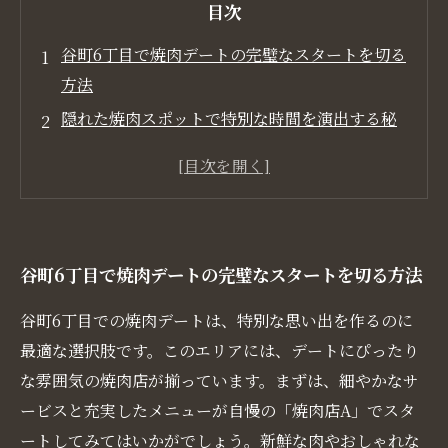
目次
谷町6丁目で焼肉デートの完璧なスタートを切る
方法
隠れた焼肉スポットで特別な時間を演出する秘
訣
おしゃれな店内と優雅な照明がつくるデート雰
囲気
新鮮な肉とサイドメニューで会話が弾む理由
谷町6丁目で焼肉デートの完璧なスタートを切る方法
焼肉デートの締めくくりにぴったりなデザート
選び
谷町6丁目での焼肉デートは、特別な思い出を作るのに
谷町6丁目での焼肉デート後に楽しむ散策スポッ
最適な選択肢です。このエリアには、デートにぴったり
ト
な雰囲気の焼肉店が揃っています。まずは、細やかなサ
恋人との距離を縮める谷町6丁目の焼肉デート計
ービスと充実したメニューが自慢の「焼肉店A」でスタ
画
ートしてみてはいかがでしょう。新鮮な肉やおしゃれな