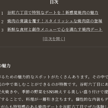
目次
谷町六丁目で特別なデートを！新感覚焼肉の魅力
焼肉の常識を覆す！スタイリッシュな焼肉店の登場
新鮮な食材と創作メニューで心を満たす焼肉デート
二人の距離が縮まる、居心地の良い空間とは？
谷町六丁目の焼肉店で、記憶に残る特別な夜を
焼肉デート初心者でも安心！おすすめの店とメニュー
谷町六丁目で叶える、心温まる焼肉デートの全貌
の魅力
作るための魅力的なスポットがたくさんあります。その中
気の中で楽しむことができるのが特徴です。谷町六丁目に
火焼きや、季節の野菜をSNS映えする美しい盛り付けで提
グすることで、料理が一層引き立ちます。個性的な内装も
ながらも特別感のある焼肉デートを谷町六丁目でぜひ体験