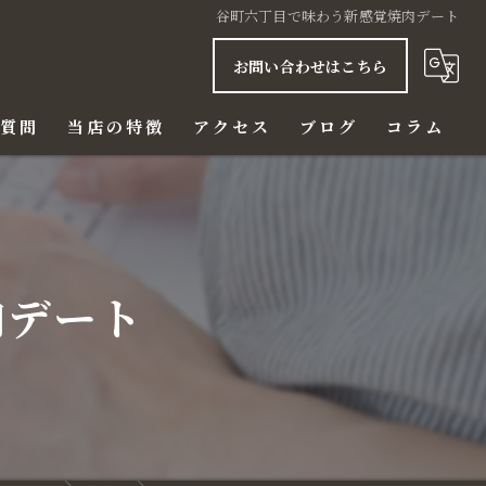
谷町六丁目で味わう新感覚焼肉デート
お問い合わせはこちら
る質問
当店の特徴
アクセス
ブログ
コラム
ご飯
赤身
肉デート
ハラミ
ビール
ディナー