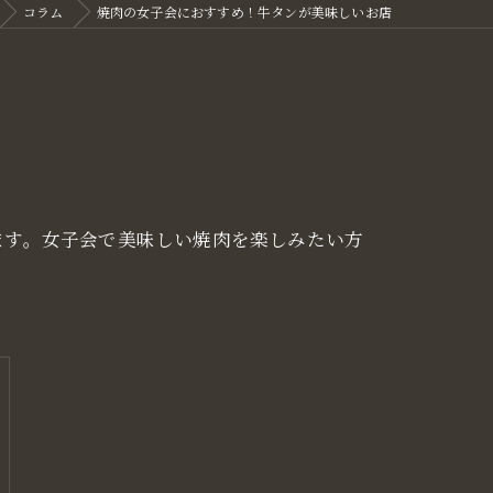
コラム
焼肉の女子会におすすめ！牛タンが美味しいお店
ます。女子会で美味しい焼肉を楽しみたい方