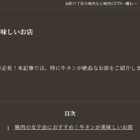
谷町六丁目の焼肉なら焼肉GUTS～離れ～
美味しいお店
方必見！本記事では、特に牛タンが絶品なお店をご紹介し
目次
焼肉の女子会におすすめ！牛タンが美味しいお店