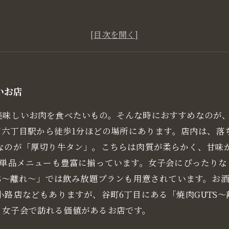
いお店
味しいお肉を食べたいもの。そんな時におすすめなのが、
谷町六丁目駅から徒歩1分ほどの場所にあります。店内は、
なのが「厚切り牛タン」。こちらは肉質が柔らかく、甘味
や単品メニューも豊富に揃っています。女子会にぴったり
TS〜離れ〜」では飲み放題プランも用意されています。お
小路店などもありますが、谷町6丁目にある「焼肉GUTS
。女子会で訪れる価値があるお店です。