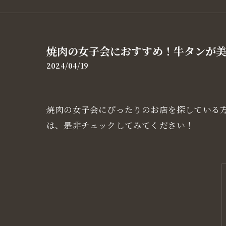
焼肉の女子会におすすめ！牛タンが
2024/04/19
焼肉の女子会にぴったりのお店を探している
は、是非チェックしてみてください！