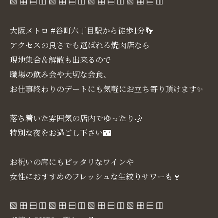
▧ ▦ ▤ ▥ ▧ ▦ ▤ ▥ ▧ ▦ ▤ ▥ ▧ ▦ ▤ ▥
大阪メトロ #谷町六丁目駅から徒歩1分👣
アクセスの良さでも選ばれる焼肉店なら
現地集合＆解散も出来るので
職場の飲み会や大切な会食、
お仕事終わりのデートにも気軽にお立ち寄り頂けます✨
落ち着いた雰囲気の店内でゆったり🌙
特別な夜をお過ごし下さい🌃
お祝いの席にもピッタリなワインや
女性におすすめのフレッシュな生絞りサワーも🍷
▧ ▦ ▤ ▥ ▧ ▦ ▤ ▥ ▧ ▦ ▤ ▥ ▧ ▦ ▤ ▥