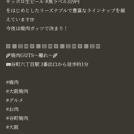
サッポロ生ビール #黒ラベル319円
をはじめとしたリーズナブルで豊富なラインナップを揃
えています🍺
今夜は焼肉ガッツで決まり！
▧ ▦ ▤ ▥ ▧ ▦ ▤ ▥ ▧ ▦ ▤ ▥ ▧ ▦ ▤ ▥
🌾焼肉GUTS～離れ～🌾
🚃谷町六丁目駅 3番出口から徒歩約1分
#焼肉
#大阪焼肉
#グルメ
#お肉
#谷町焼肉
#大阪