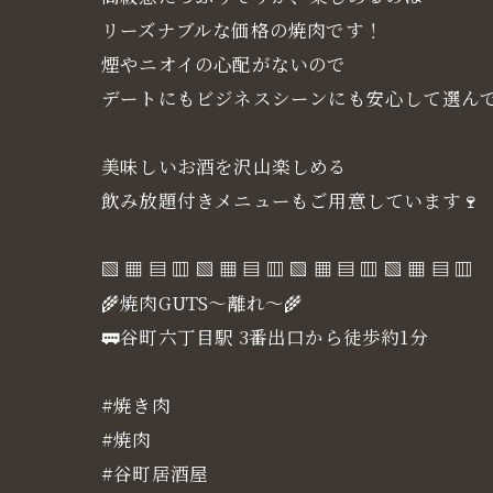
リーズナブルな価格の焼肉です！
煙やニオイの心配がないので
デートにもビジネスシーンにも安心して選ん
美味しいお酒を沢山楽しめる
飲み放題付きメニューもご用意しています🍷
▧ ▦ ▤ ▥ ▧ ▦ ▤ ▥ ▧ ▦ ▤ ▥ ▧ ▦ ▤ ▥
🌾焼肉GUTS～離れ～🌾
🚃谷町六丁目駅 3番出口から徒歩約1分
#焼き肉
#焼肉
#谷町居酒屋