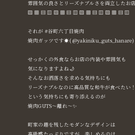
雰囲気の良さとリーズナブルさを両立したお
▧ ▦ ▤ ▥ ▧ ▦ ▤ ▥ ▧ ▦ ▤ ▥ ▧ ▦ ▤ ▥
それが #谷町六丁目焼肉
焼肉ガッツです☀( @yakiniku_guts_hanare)
せっかくの外食ならお店の内装や雰囲気も
気になりますよね🌙
そんなお洒落さを求める気持ちにも
リーズナブルなのに高品質な和牛が食べたい
という気持ちにも寄り添えるのが
焼肉GUTS～離れ～✨
町家の趣を残したモダンなデザインは
高級感たっぷりですが、楽しめるのは