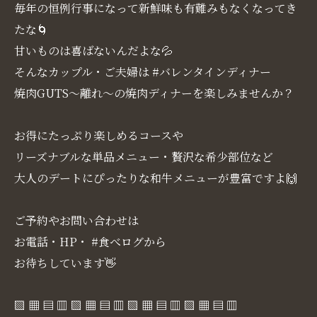
毎年の恒例行事になって新鮮味も有難みもなくなってき
たな🌀
甘いものは喜ばないんだよな💦
そんなカップル・ご夫婦は #バレンタインディナー
焼肉GUTS～離れ～の焼肉ディナーを楽しみませんか？
お得にたっぷり楽しめるコースや
リーズナブルな単品メニュー・贅沢な希少部位など
大人のデートにぴったりな和牛メニューが豊富ですよ🙌
ご予約やお問い合わせは
お電話・HP・ #食べログから
お待ちしています👋
▧ ▦ ▤ ▥ ▧ ▦ ▤ ▥ ▧ ▦ ▤ ▥ ▧ ▦ ▤ ▥