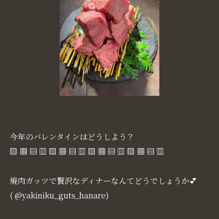
今年のバレンタインはどうしよう？
▧ ▦ ▤ ▥ ▧ ▦ ▤ ▥ ▧ ▦ ▤ ▥ ▧ ▦ ▤ ▥
焼肉ガッツで贅沢なディナーなんてどうでしょうか💕
( @yakiniku_guts_hanare)