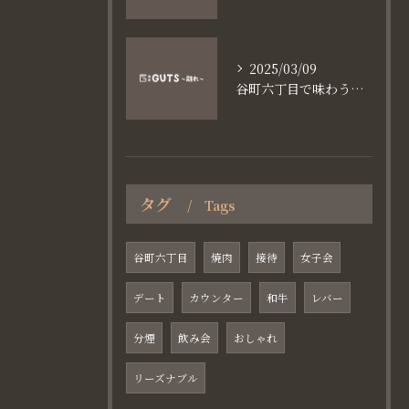
2025/03/09
谷町六丁目で味わう家族と焼肉の魅力
タグ
Tags
谷町六丁目
焼肉
接待
女子会
デート
カウンター
和牛
レバー
分煙
飲み会
おしゃれ
リーズナブル