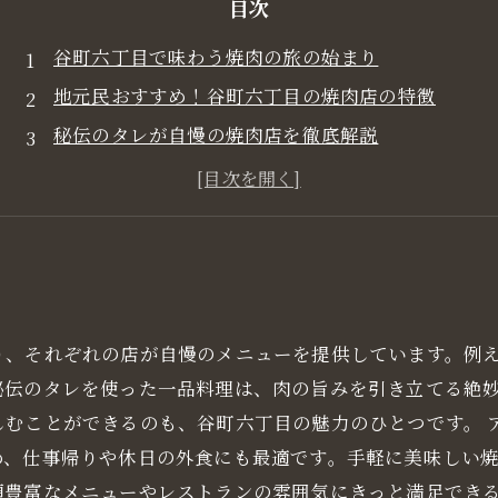
目次
谷町六丁目で味わう焼肉の旅の始まり
地元民おすすめ！谷町六丁目の焼肉店の特徴
秘伝のタレが自慢の焼肉店を徹底解説
新鮮な和牛を楽しめるお店の魅力
アクセス便利な谷町六丁目で焼肉を楽しむ
初めての方にもおすすめの焼肉店特集
谷町六丁目で過ごす焼肉と共に素敵な時間
り、それぞれの店が自慢のメニューを提供しています。例
秘伝のタレを使った一品料理は、肉の旨みを引き立てる絶
しむことができるのも、谷町六丁目の魅力のひとつです。 
め、仕事帰りや休日の外食にも最適です。手軽に美味しい
類豊富なメニューやレストランの雰囲気にきっと満足できる