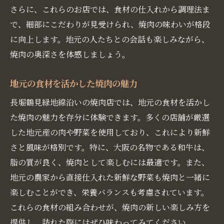
さらに、これらのお店では、食材の仕入れから調理法ま
焼肉の味を決める特製タレの秘密
で、細部にこだわりが見受けられ、焼肉の味わいが格段
素材を活かした焼肉の焼き方ガイド
に向上します。地元の人たちとの会話も楽しみながら、
肉の旨味を引き出す絶妙な火加減
焼肉の奥深さを体感しましょう。
伝統的な調理法で味わう焼肉の深み
地元の食材を活かした焼肉の魅力
焼肉を通じて感じる大阪の食文化
焼肉を引き立てるドリンクメニューを楽しむ
長堀鶴見緑地線沿いの焼肉店では、地元の食材を活かし
た焼肉の魅力を存分に体験できます。多くの店舗が厳選
焼肉と相性抜群の地元ドリンク紹介
した地元産の肉や野菜を使用しており、これにより新鮮
クラフトビールで味わう焼肉の新境地
さと風味が格別です。特に、大阪の名物である和牛は、
焼肉を引き立てるワインの選び方
脂の質が良く、焼肉として楽しむには最適です。また、
焼肉と一緒に楽しむ日本酒の魅力
地元の農家から直接仕入れた新鮮な野菜も焼肉と一緒に
焼肉の味わいを変えるノンアルコール
楽しむことができ、栄養バランスも考慮されています。
デザート感覚の焼肉後のカクテル
これらの食材の組み合わせが、焼肉の新しい楽しみ方を
大阪ならではの温かいおもてなしと焼肉体験
提供し、訪れた際にはぜひ味わってみてください。