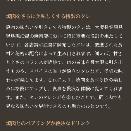
大阪の焼肉店で感じる温かいサービス
焼肉をさらに美味しくする特製のタレ
焼肉店での心に残るおもてなしエピソード
焼肉の味わいを引き立てる特製のタレは、大阪長堀鶴見
地元ならではの温かみを感じる焼肉店
緑地線沿線の焼肉店において特に重要な役割を果たして
大阪人のホスピタリティを焼肉で体感
います。各店舗が独自に開発したタレは、厳選された食
焼肉を通じて交流する地元の人々
材と秘密の配合によって生み出されます。例えば、甘さ
心に残る焼肉体験を提供する店舗
と辛さのバランスが絶妙で、肉の旨味を最大限に引き出
隠れた名店を巡る大阪長堀焼肉ツアー
すものや、スパイスの香りが際立つタレなど、多様な味
地元民しか知らない焼肉の名店マップ
わいが楽しめます。これにより、焼肉を食べる際の楽し
観光客も満足する隠れ家焼肉スポット
みは格段にアップし、食事を贅沢な体験に変えてくれま
大阪長堀沿いのユニークな焼肉店舗
す。また、タレのアレンジを楽しむことで、同じ肉でも
異なる味わいを堪能できるのも魅力のひとつです。
焼肉好き必見の穴場スポットを紹介
駅近で楽しむ隠れた焼肉名店の魅力
焼肉とのペアリングが絶妙なドリンク
焼肉ツアーで新たな発見を楽しむ