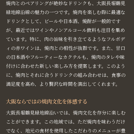
焼肉とのペアリングが絶妙なドリンクも、大阪長堀鶴見
地元民おすすめの焼肉店で心温まるひとときを
緑地線沿線の魅力の一つです。焼肉を楽しむ際に最適な
地元民が愛する焼肉店の魅力とは
ドリンクとして、ビールや日本酒、焼酎が一般的です
焼肉好きが集う人気店の秘密
が、最近ではワインやノンアルコール飲料も注目を集め
大阪らしい焼肉店の選び方ガイド
ています。特に、肉の旨味を引き立てるようなフルボデ
地元民の口コミで広がる焼肉の人気
ィの赤ワインは、焼肉との相性が抜群です。また、甘口
焼肉通も納得する店主のこだわり
の日本酒やフルーティーなカクテルも、焼肉のタレや味
付けに合わせた新しい楽しみ方を提案します。このよう
その場でしか味わえない焼肉の美味しさ
に、焼肉とそれに合うドリンクの組み合わせは、食事の
長堀鶴見緑地線での焼肉旅を満喫する方法
満足度を高め、より贅沢な時間を演出してくれます。
効果的に焼肉店を巡る旅のプラン
焼肉旅で訪れたい必見スポット
大阪ならではの焼肉文化を体感する
焼肉を存分に楽しむためのポイント
大阪長堀鶴見緑地線沿いでは、焼肉文化を存分に楽しむ
焼肉旅の合間に訪れるべき観光地
ことができます。この地域では、ただ焼肉を味わうだけ
長堀鶴見緑地線での移動を楽しむ方法
でなく、地元の食材を使用したこだわりのメニューが豊