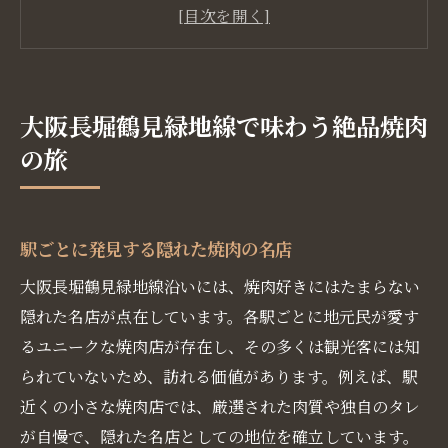
焼肉をさらに美味しくする特製のタレ
焼肉とのペアリングが絶妙なドリンク
大阪ならではの焼肉文化を体感する
焼肉を楽しむための駅周辺の見どころ
大阪長堀鶴見緑地線で味わう絶品焼肉
駅ごとに異なる焼肉の魅力を発見しよう
の旅
駅名にちなんだ焼肉の特別メニュー
各駅の人気焼肉店ベストセレクション
駅周辺でしか味わえない焼肉の秘密
駅ごとに発見する隠れた焼肉の名店
地元民が教える絶品焼肉の穴場スポット
大阪長堀鶴見緑地線沿いには、焼肉好きにはたまらない
焼肉に合うスイーツやサイドメニュー
隠れた名店が点在しています。各駅ごとに地元民が愛す
るユニークな焼肉店が存在し、その多くは観光客には知
焼肉を楽しんだ後のほっこりスポット
られていないため、訪れる価値があります。例えば、駅
厳選食材と独自のタレが織りなす焼肉の美味し
近くの小さな焼肉店では、厳選された肉質や独自のタレ
さ
が自慢で、隠れた名店としての地位を確立しています。
地元食材を使用した焼肉のこだわり