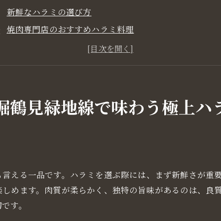
新鮮なハラミの選び方
焼肉専門店のおすすめハラミ料理
ハラミの美味しさを引き出す焼き方
地元で評判のハラミ特集
ハラミの栄養素と健康効果
食通が教えるハラミの楽しみ方
堀鶴見緑地線で味わう極上ハ
阪長堀鶴見緑地線沿い焼肉店のハラミの魅力を徹底解説
ハラミの歴史と文化
焼肉店でのハラミのメニュー紹介
特製タレとハラミの相性
も言える一品です。ハラミを選ぶ際には、まず新鮮さが重
カジュアルから高級までのハラミ料理
楽しめます。肉質が柔らかく、独特の旨味があるのは、良
ハラミを使った創作料理の魅力
切です。
地元民が選ぶベストハラミスポット