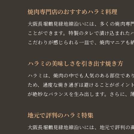
焼
焼肉専門店のおすすめハラミ料理
大阪長堀鶴見緑地線沿いには、多くの焼肉専
ことができます。特製のタレで漬け込まれた
こだわりが感じられる一皿で、焼肉マニアも
ハラミの美味しさを引き出す焼き方
ハラミは、焼肉の中でも人気のある部位であ
大
ため、過度な焼き過ぎは避けることがポイン
が絶妙なバランスを生み出します。さらに、
地元で評判のハラミ特集
大阪長堀鶴見緑地線沿いには、地元で評判の