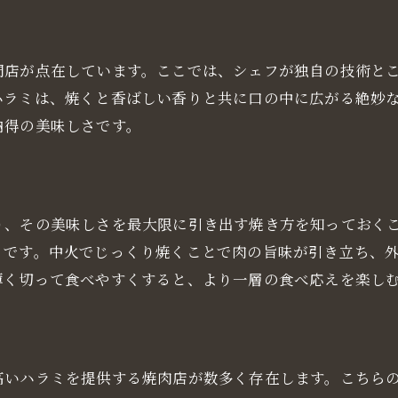
肉愛好家注目の大阪長堀鶴見緑地線沿線の隠れたハラミの
隠れ家風の焼肉店紹介
門店が点在しています。ここでは、シェフが独自の技術と
口コミで話題のハラミ店
ハラミは、焼くと香ばしい香りと共に口の中に広がる絶妙
穴場のハラミ専門店
納得の美味しさです。
知る人ぞ知るハラミの名店
初めて訪れる人におすすめの店
予約必須の人気ハラミ店
り、その美味しさを最大限に引き出す焼き方を知っておく
阪長堀鶴見緑地線で見つけた絶品ハラミを楽しむ方法
トです。中火でじっくり焼くことで肉の旨味が引き立ち、
ハラミの焼き加減ガイド
薄く切って食べやすくすると、より一層の食べ応えを楽し
ハラミに合うドリンクペアリング
ハラミを楽しむためのテーブルマナー
友人や家族と楽しむハラミパーティー
高いハラミを提供する焼肉店が数多く存在します。こちら