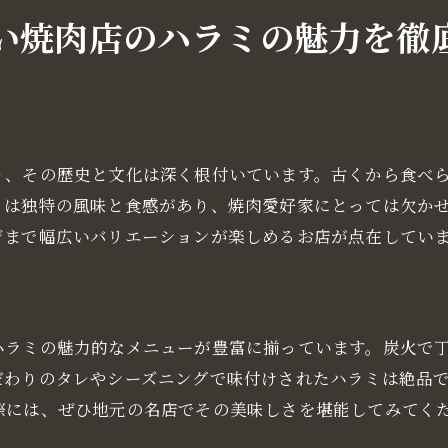
ハラミの美味しさを引き立てるサイドメニュー
い焼肉店のハラミの魅力を徹
ハラミにこだわる職人の技
焼肉ファン必見の隠れた名店
阪長堀鶴見緑地線の焼肉店で味わう至福のハラミ体験
至福のハラミランチセット
り、その歴史と文化は深く根付いています。古くから食べ
特別な日のハラミディナー
ミは独特の風味と食感があり、焼肉愛好家にとっては欠か
ハラミを楽しむための予約方法
ジまで幅広いバリエーションが楽しめるお店が点在してい
焼肉店のサービスと雰囲気
ハラミと一緒に楽しむスイーツ
ハラミを堪能するためのベストタイム
ハラミの魅力的なメニューが豊富に揃っています。炭火で
阪長堀鶴見緑地線で行くべき焼肉店ハラミの美味しさを堪
だわりのタレやシーズニングで味付けされたハラミは絶品
訪れたい焼肉店のリスト
際には、ぜひ地元の名店でその美味しさを堪能してみてく
ハラミをもっと美味しくする秘訣