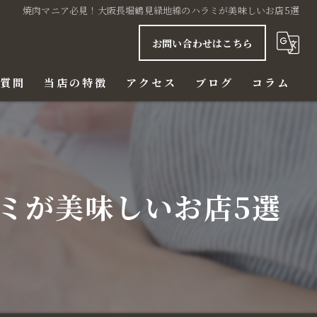
焼肉マニア必見！大阪長堀鶴見緑地線のハラミが美味しいお店5選
お問い合わせはこちら
る質問
当店の特徴
アクセス
ブログ
コラム
ご飯
赤身
ミが美味しいお店5選
ハラミ
ビール
ディナー