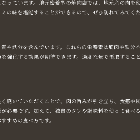
贅沢なハラミディナーの楽しみ方
となっています。地元密着型の焼肉店では、地元産の肉を
ハラミを楽しむための店選びのコツ
ラミの味を堪能することができるので、ぜひ訪れてみてく
元民が教える大阪長堀鶴見緑地線沿いのハラミが美味しい
地元民おすすめのハラミ店ランキング
実際に訪れた感想とレビュー
ク質や鉄分を含んでいます。これらの栄養素は筋肉や鉄分不
コストパフォーマンスの高いハラミ店
力を強化する効果が期待できます。適度な量で摂取するこ
地元民に愛される老舗のハラミ店
一度は訪れたい名店のハラミ
地元密着型のハラミ専門店
肉ファンが選ぶ大阪長堀鶴見緑地線沿いの絶品ハラミ特集
良く焼いていただくことで、肉の旨みが引き立ち、食感や
焼肉通が推すハラミの名店
意が必要です。加えて、独自のタレや調味料を使って食べ
おすすめの食べ方です。
リピーター続出の人気ハラミ店
季節限定のハラミメニュー