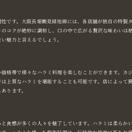
店主おすすめのハラミメニュー
ハラミを堪能するための食べ歩きプラン
相性です。大阪長堀鶴見緑地線には、各店舗が独自の特製
焼肉店での注目ハラミイベント
レのコクが絶妙に調和し、口の中で広がる贅沢な味わいは
ハラミを美味しくするための食材選び
ない魅力と言えるでしょう。
い価格帯で様々なハラミ料理を楽しむことができます。カ
では上質なハラミを堪能することも可能です。店によって
もあります。
みと食感が多くの人々を魅了しています。ハラミは柔らか