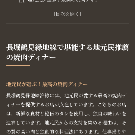
長堀鶴見緑地線の隠れた焼肉名店
焼肉ディナーにぴったりのおすすめスポッ
ト
地元民に愛される焼肉の魅力とは
長堀鶴見緑地線で堪能する地元民推薦
長堀鶴見緑地線で味わう最高の焼肉体験
の焼肉ディナー
週末ディナーに最適な焼肉店
大阪長堀鶴見緑地線沿線で見つける絶品焼肉店
絶品焼肉店の見つけ方
地元民が選ぶ！最高の焼肉ディナー
長堀鶴見緑地線沿線のおすすめ焼肉店
長堀鶴見緑地線沿線には、地元民が愛する最高の焼肉デ
焼肉ファン必見の名店
ィナーを提供するお店が点在しています。こちらのお店
地元民が通う焼肉店の秘密
は、新鮮な食材と秘伝のタレを使用し、独自の味わいを
長堀鶴見緑地線で発見！絶品焼肉店
追求しています。地元民からの支持を集める理由は、そ
の質の高い肉と独創的な料理法にあります。仕事帰りや
行列ができる焼肉店の魅力