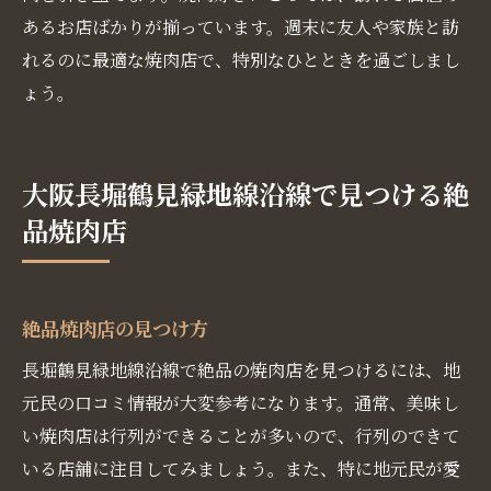
知る人ぞ知る焼肉名店
あるお店ばかりが揃っています。週末に友人や家族と訪
地元民がこっそり通う焼肉スポット
れるのに最適な焼肉店で、特別なひとときを過ごしまし
長堀鶴見緑地線で見つける焼肉の隠れ家
ょう。
週末のディナーにおすすめ！長堀鶴見緑地線の
焼肉店
大阪長堀鶴見緑地線沿線で見つける絶
週末にぴったりの焼肉ディナープラン
品焼肉店
長堀鶴見緑地線沿線で週末に訪れたい焼肉
店
週末の家族ディナーに最適な焼肉店
絶品焼肉店の見つけ方
友人と楽しむ週末の焼肉ディナー
長堀鶴見緑地線沿線で絶品の焼肉店を見つけるには、地
週末限定メニューがある焼肉店
元民の口コミ情報が大変参考になります。通常、美味し
長堀鶴見緑地線で週末におすすめの焼肉ス
い焼肉店は行列ができることが多いので、行列のできて
ポット
いる店舗に注目してみましょう。また、特に地元民が愛