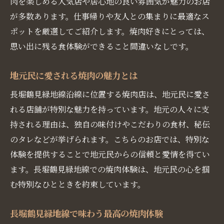
肉を楽しめる人気店や居心地の良い雰囲気が魅力のお店
長堀鶴見緑地線で家族連れに人気の焼肉店
が多数あります。仕事帰りや友人との集まりに最適なス
友人とシェアできる焼肉メニュー
ポットを厳選してご紹介します。焼肉好きにとっては、
家族で訪れる焼肉店のおすすめ
思い出に残る食体験ができること間違いなしです。
長堀鶴見緑地線沿線での楽しい焼肉ディナ
ー
地元民に愛される焼肉の魅力とは
秘伝のタレが魅力！長堀鶴見緑地線沿線の焼肉
長堀鶴見緑地線沿線に位置する焼肉店は、地元民に愛さ
名店
れる店舗が特別な魅力を持っています。地元の人々に支
秘伝のタレが自慢の焼肉店
持される理由は、独自の味付けやこだわりの食材、秘伝
長堀鶴見緑地線で味わう極上のタレ
のタレなどが挙げられます。こちらのお店では、特別な
タレの秘密を探る！焼肉名店
体験を提供することで地元民からの信頼と愛情を得てい
地元民絶賛の秘伝のタレ
ます。長堀鶴見緑地線での焼肉体験は、地元民の心を掴
む特別なひとときを約束しています。
焼肉をさらに美味しくするタレの魅力
長堀鶴見緑地線沿線でタレが絶品の焼肉店
長堀鶴見緑地線で味わう最高の焼肉体験
新鮮な食材を使用した長堀鶴見緑地線の絶品焼