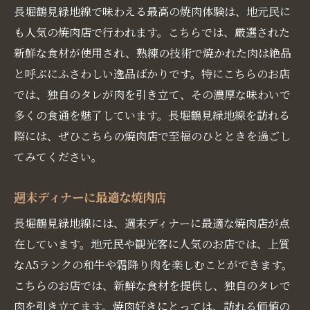
長堀鶴見緑地線で味わえる最高の焼肉体験は、地元民に
肉店
も人気の焼肉店で行われます。こちらでは、厳選された
新鮮な食材が光る焼肉店
新鮮な食材が使用され、熟練の技術で焼かれた肉は絶品
新鮮なお肉が楽しめる焼肉店の選び方
と呼ぶにふさわしい逸品ばかりです。特にこちらのお店
長堀鶴見緑地線で新鮮さが自慢の焼肉店
では、独自のタレが肉を引き立て、その濃厚な味わいで
新鮮な食材を使った焼肉メニューの魅力
多くの食通を魅了しています。長堀鶴見緑地線を訪れる
地元民が愛する新鮮食材の焼肉店
際には、ぜひこちらの焼肉店で至福のひとときを過ごし
長堀鶴見緑地線沿線で新鮮さを堪能できる
てみてください。
焼肉店
週末ディナーに最適な焼肉店
地元民が愛する長堀鶴見緑地線の隠れた焼肉名
店を紹介
長堀鶴見緑地線には、週末ディナーに最適な焼肉店が点
在しています。地元民や観光客に人気のお店では、上質
隠れた名店の見つけ方
なA5ランクの和牛や霜降り肉を楽しむことができます。
地元民が教える焼肉の穴場スポット
こちらのお店では、新鮮な食材を提供し、独自のタレで
長堀鶴見緑地線沿線の隠れた名店リスト
肉を引き立てます。焼肉好きにとっては、訪れる価値の