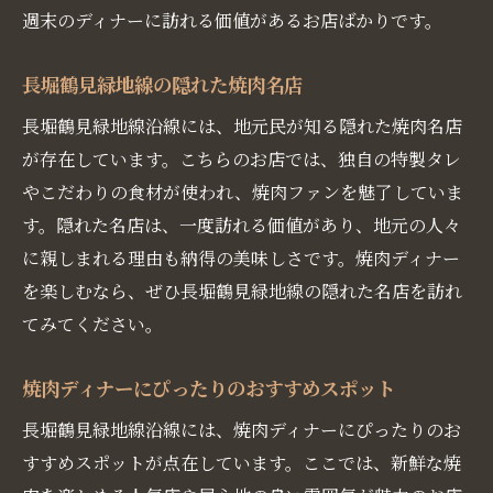
週末のディナーに訪れる価値があるお店ばかりです。
仕事帰りに寄りたい長堀鶴見緑地線の焼肉スポ
ット
長堀鶴見緑地線の隠れた焼肉名店
仕事帰りに最適な焼肉ディナー
長堀鶴見緑地線沿線には、地元民が知る隠れた焼肉名店
長堀鶴見緑地線でリフレッシュできる焼肉
が存在しています。こちらのお店では、独自の特製タレ
店
やこだわりの食材が使われ、焼肉ファンを魅了していま
仕事疲れも吹き飛ぶ焼肉スポット
す。隠れた名店は、一度訪れる価値があり、地元の人々
同僚と楽しむ焼肉ディナー
に親しまれる理由も納得の美味しさです。焼肉ディナー
長堀鶴見緑地線沿線の便利な焼肉店
を楽しむなら、ぜひ長堀鶴見緑地線の隠れた名店を訪れ
アフター5にぴったりの焼肉スポット
てみてください。
友人や家族と楽しむ大阪長堀鶴見緑地線の焼肉
ディナー
焼肉ディナーにぴったりのおすすめスポット
家族で楽しむ焼肉ディナーのポイント
長堀鶴見緑地線沿線には、焼肉ディナーにぴったりのお
友人と盛り上がる焼肉店
すすめスポットが点在しています。ここでは、新鮮な焼