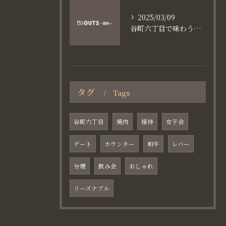
2025/03/09
谷町六丁目で味わう家族と焼肉の魅力
タグ
Tags
谷町六丁目
焼肉
接待
女子会
デート
カウンター
和牛
レバー
分煙
飲み会
おしゃれ
リーズナブル