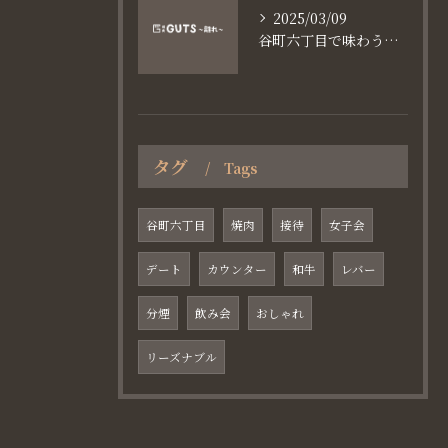
2025/03/09
谷町六丁目で味わう家族と焼肉の魅力
タグ
Tags
谷町六丁目
焼肉
接待
女子会
デート
カウンター
和牛
レバー
分煙
飲み会
おしゃれ
リーズナブル