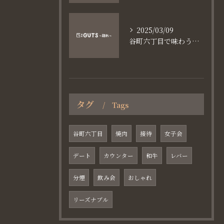
2025/03/09
谷町六丁目で味わう家族と焼肉の魅力
タグ
Tags
谷町六丁目
焼肉
接待
女子会
デート
カウンター
和牛
レバー
分煙
飲み会
おしゃれ
リーズナブル