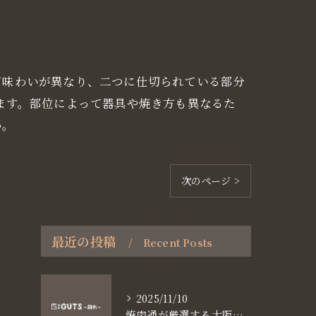
て味わいが異なり、二つに仕切られている部分
ます。部位によって器具や焼き方も異なるた
か。
次のページ >
最近の投稿
Recent Posts
2025/11/10
焼肉通が厳選する大阪長堀鶴見緑地線谷町六丁目満足食事術