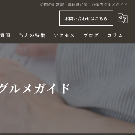
焼肉の新常識！部位別に楽しむ焼肉グルメガイド
お問い合わせはこちら
る質問
当店の特徴
アクセス
ブログ
コラム
ご飯
赤身
グルメガイド
ハラミ
ビール
ディナー