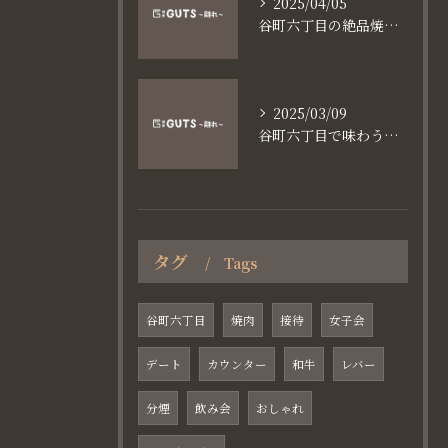
2025/04/05
谷町六丁目の絶品焼肉体験
2025/03/09
谷町六丁目で味わう家族と焼肉の魅力
タグ
Tags
谷町六丁目
焼肉
接待
女子会
デート
カウンター
和牛
レバー
分煙
飲み会
おしゃれ