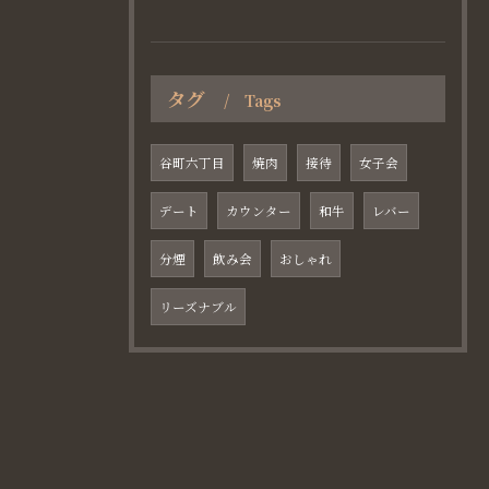
タグ
Tags
谷町六丁目
焼肉
接待
女子会
デート
カウンター
和牛
レバー
分煙
飲み会
おしゃれ
リーズナブル