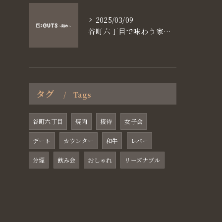
2025/03/09
谷町六丁目で味わう家族と焼肉の魅力
タグ
Tags
谷町六丁目
焼肉
接待
女子会
デート
カウンター
和牛
レバー
分煙
飲み会
おしゃれ
リーズナブル