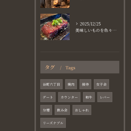
2025/12/25
美味しいものを色々楽しめるのが #お店で焼肉
タグ
Tags
谷町六丁目
焼肉
接待
女子会
デート
カウンター
和牛
レバー
分煙
飲み会
おしゃれ
リーズナブル