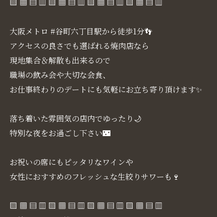
▧ ▦ ▤ ▥ ▧ ▦ ▤ ▥ ▧ ▦ ▤ ▥ ▧ ▦ ▤ ▥
大阪メトロ #谷町六丁目駅から徒歩1分👣
アクセスの良さでも選ばれる焼肉店なら
現地集合＆解散も出来るので
職場の飲み会や大切な会食、
お仕事終わりのデートにも気軽にお立ち寄り頂けます✨
落ち着いた雰囲気の店内でゆったり🌙
特別な夜をお過ごし下さい🌃
お祝いの席にもピッタリなワインや
女性におすすめのフレッシュな生絞りサワーも🍷
▧ ▦ ▤ ▥ ▧ ▦ ▤ ▥ ▧ ▦ ▤ ▥ ▧ ▦ ▤ ▥