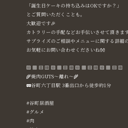
「誕生日ケーキの持ち込みはOKですか？」
とご質問いただくことも。
大歓迎です🎉
カトラリーの手配などお手伝いさせて頂きま
サプライズのご相談やメニューに関する詳細
お気軽にお問い合わせくださいね👐
▧ ▦ ▤ ▥ ▧ ▦ ▤ ▥ ▧ ▦ ▤ ▥ ▧ ▦ ▤ ▥
🌾焼肉GUTS～離れ～🌾
🚃谷町六丁目駅 3番出口から徒歩約1分
#谷町居酒屋
#グルメ
#肉