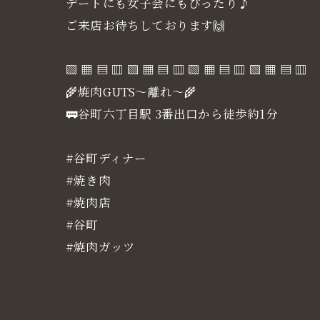
デートにも女子会にもぴったり♪
ご来店お待ちしております🙌
▧ ▦ ▤ ▥ ▧ ▦ ▤ ▥ ▧ ▦ ▤ ▥ ▧ ▦ ▤ ▥
🌾焼肉GUTS～離れ～🌾
🚃谷町六丁目駅 3番出口から徒歩約1分
#谷町ディナー
#焼き肉
#焼肉店
#谷町
#焼肉ガッツ