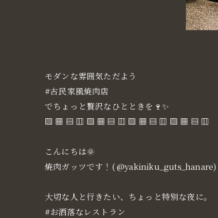
モダンな雰囲気ただよう
#古民家風焼肉店
でちょっと贅沢なひとときを🍷✨
▧ ▦ ▤ ▥ ▧ ▦ ▤ ▥ ▧ ▦ ▤ ▥ ▧ ▦ ▤ ▥
こんにちは🌞
焼肉ガッツです！( @yakiniku_guts_hanare)
大切な人と行きたい、ちょっと特別な夜に。
#お洒落なレストラン