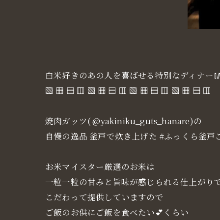
白米好きのあの人を喜ばせる特別なディナー
▧ ▦ ▤ ▥ ▧ ▦ ▤ ▥ ▧ ▦ ▤ ▥ ▧ ▦ ▤ ▥
焼肉ガッツ( @yakiniku_guts_hanare)の
自慢の逸品 釜戸で炊き上げた #ふっくら釜戸
お米マイスター厳選のお米は
一粒一粒の甘みと旨味が感じられる仕上がり
こだわって提供していますので
ご飯のお供にご飯を食べたい💕くらい