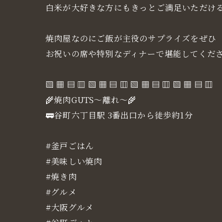
白米が大好きな方にもきっとご満足いただけ
焼肉屋なのにご飯が主役のサプライズをぜひ
お祝いの席や特別なディナーで堪能してくだ
▧ ▦ ▤ ▥ ▧ ▦ ▤ ▥ ▧ ▦ ▤ ▥ ▧ ▦ ▤ ▥
🌾焼肉GUTS～離れ～🌾
🚃谷町六丁目駅 3番出口から徒歩約1分
#釜戸ごはん
#美味しい焼肉
#焼き肉
#グルメ
#大阪グルメ