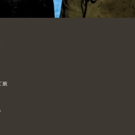

ご飯
で