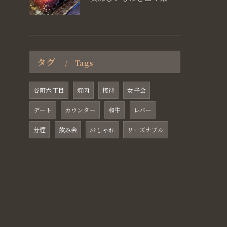
タグ
Tags
谷町六丁目
焼肉
接待
女子会
デート
カウンター
和牛
レバー
分煙
飲み会
おしゃれ
リーズナブル