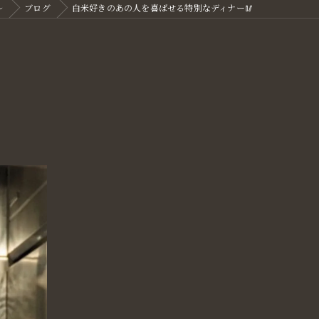
～
ブログ
白米好きのあの人を喜ばせる特別なディナー🥢