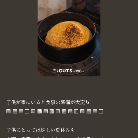
子供が家にいると食事の準備が大変🌀
▧ ▦ ▤ ▥ ▧ ▦ ▤ ▥ ▧ ▦ ▤ ▥ ▧ ▦ ▤ ▥
子供にとっては嬉しい夏休みも