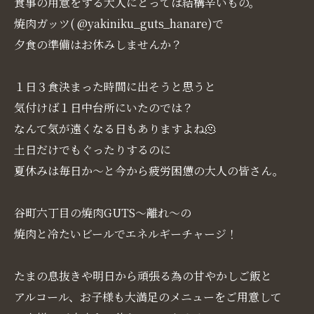
食事の用意をする大人にとっては結構辛いもの。
焼肉ガッツ( @yakiniku_guts_hanare)で
夕食の準備はお休みしませんか？
１日３食決まった時間に出そうと思うと
気付けば１日中台所にいたのでは？
なんて気が遠くなる日もありますよね🫠
土日だけでもぐったりするのに
夏休みは毎日か～と今から疲労困憊の大人の皆さん。
谷町六丁目の焼肉GUTS～離れ～の
焼肉と冷たいビールでエネルギーチャージ！
たまの息抜きや明日から頑張る為の甘やかしご飯と
アルコール、お子様も大満足のメニューをご用意して