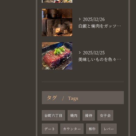
2025/12/26
白飯と焼肉をガッツり食べたいなら
2025/12/25
美味しいものを色々楽しめるのが #お店で焼肉
タグ
Tags
谷町六丁目
焼肉
接待
女子会
デート
カウンター
和牛
レバー