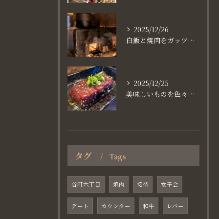
2025/12/26
白飯と焼肉をガッツり食べたいなら
2025/12/25
美味しいものを色々楽しめるのが #お店で焼肉
タグ
Tags
谷町六丁目
焼肉
接待
女子会
デート
カウンター
和牛
レバー