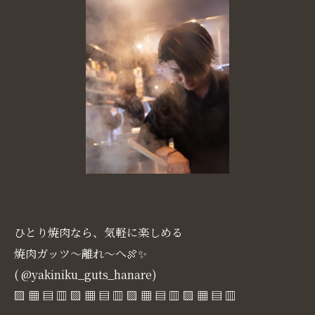
ひとり焼肉なら、気軽に楽しめる
焼肉ガッツ～離れ～へ🍖✨
( @yakiniku_guts_hanare)
▧ ▦ ▤ ▥ ▧ ▦ ▤ ▥ ▧ ▦ ▤ ▥ ▧ ▦ ▤ ▥