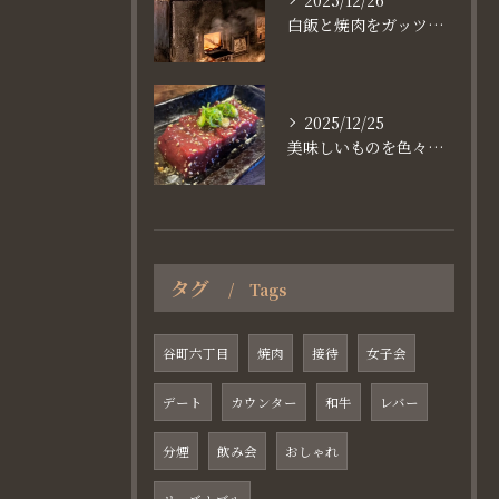
2025/12/26
白飯と焼肉をガッツり食べたいなら
2025/12/25
美味しいものを色々楽しめるのが #お店で焼肉
タグ
Tags
谷町六丁目
焼肉
接待
女子会
デート
カウンター
和牛
レバー
分煙
飲み会
おしゃれ