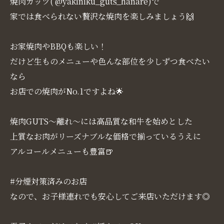
焼肉ガッツ( @yakiniku_guts_hanare)で
家では食べられない贅沢な焼肉を楽しみましょう🙌
お家焼肉やBBQも楽しい！
だけど生ものメニューや色んな部位を少しずつ食べたい
なら
お店での焼肉がNo.1ですよね🌟
焼肉GUTS～離れ～には高品質な和牛を始めとした
上質なお肉がリーズナブルな価格で揃っているうえに
アルコールメニューも豊富🍺
#分煙対策済みのお店
なので、お子様連れでも安心してご来店いただけます◎