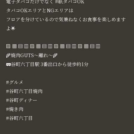
電子タバコだけでなく #紙タバコOK
タバコOKエリアとNGエリアは
フロアを分けているので気兼ねなくお食事を楽しめます
よ🌟
▧ ▦ ▤ ▥ ▧ ▦ ▤ ▥ ▧ ▦ ▤ ▥ ▧ ▦ ▤ ▥
🌾焼肉GUTS～離れ～🌾
🚃谷町六丁目駅 3番出口から徒歩約1分
#グルメ
#谷町六丁目焼肉
#谷町ディナー
#焼き肉
#谷町六丁目