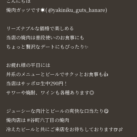
こんにちは
焼肉ガッツです☀( @yakiniku_guts_hanare)
リーズナブルな価格で楽しめる
当店の焼肉は普段使いのお食事にも
ちょっと贅沢なデートにもぴったり✨
お疲れ様の平日には
丼系のメニューとビールでサクッとお食事も👍
当店はサッポロ生中290円！
サワーや焼酎、ワインも各種あります◎
ジューシーな肉汁とビールの爽快な口当たり😋
焼肉店は #谷町六丁目の焼肉
冷えたビールと共にご来店をお待ちしております🍺🍖