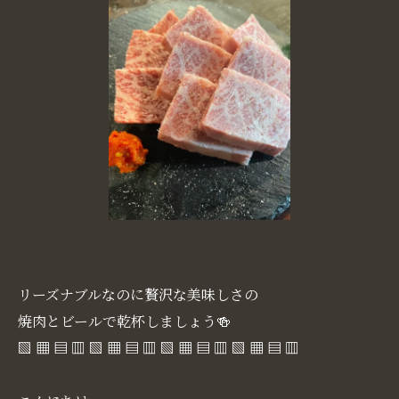
リーズナブルなのに贅沢な美味しさの
焼肉とビールで乾杯しましょう🍻
▧ ▦ ▤ ▥ ▧ ▦ ▤ ▥ ▧ ▦ ▤ ▥ ▧ ▦ ▤ ▥