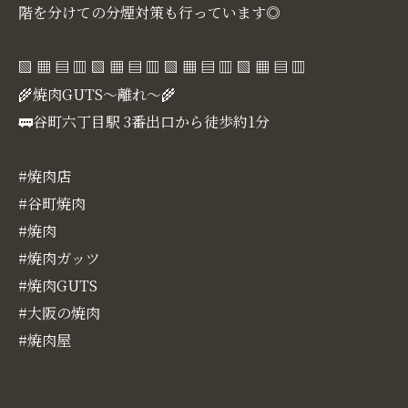
階を分けての分煙対策も行っています◎
▧ ▦ ▤ ▥ ▧ ▦ ▤ ▥ ▧ ▦ ▤ ▥ ▧ ▦ ▤ ▥
🌾焼肉GUTS～離れ～🌾
🚃谷町六丁目駅 3番出口から徒歩約1分
#焼肉店
#谷町焼肉
#焼肉
#焼肉ガッツ
#焼肉GUTS
#大阪の焼肉
#焼肉屋