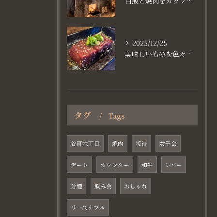
白飯と焼肉をガッツり食べたいなら
2025/12/25
美味しいものを色々楽しめるのが #お店で焼肉
タグ
Tags
谷町六丁目
焼肉
接待
女子会
デート
カウンター
和牛
レバー
分煙
飲み会
おしゃれ
リーズナブル