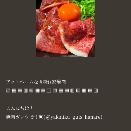
アットホームな #隠れ家焼肉
▧ ▦ ▤ ▥ ▧ ▦ ▤ ▥ ▧ ▦ ▤ ▥ ▧ ▦ ▤ ▥
こんにちは！
焼肉ガッツです☀( @yakiniku_guts_hanare)