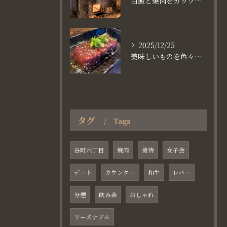
白飯と焼肉をガッツり食べたいなら
2025/12/25
美味しいものを色々楽しめるのが #お店で焼肉
タグ
Tags
谷町六丁目
焼肉
接待
女子会
デート
カウンター
和牛
レバー
分煙
飲み会
おしゃれ
リーズナブル