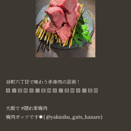
谷町六丁目で味わう赤身肉の芸術！
▧ ▦ ▤ ▥ ▧ ▦ ▤ ▥ ▧ ▦ ▤ ▥ ▧ ▦ ▤ ▥
大阪で #隠れ家焼肉
焼肉ガッツです☀( @yakiniku_guts_hanare)