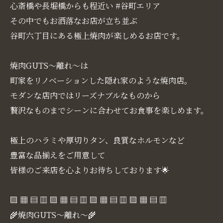
心斎橋や長堀橋からも程近い #谷町エリア
その中でもお洒落なお店が立ち並ぶ
谷町六丁目にある極上焼肉が楽しめるお店です。
焼肉GUTS～離れ～は
町家をリノベーションした隠れ家のような焼肉店。
モダンな店内ではリーズナブルなものから
贅沢なものまでシーンに合わせてお食事を楽しめます。
極上のハラミや厚切りタン、良質なホルモンなど
豊富な品揃えをご用意して
皆様のご来店を心よりお待ちしております🌟
▧ ▦ ▤ ▥ ▧ ▦ ▤ ▥ ▧ ▦ ▤ ▥ ▧ ▦ ▤ ▥
🌾焼肉GUTS～離れ～🌾