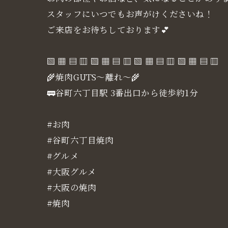
スタッフにいつでもお声がけくださいね！
ご来店をお待ちしております💕
▧ ▦ ▤ ▥ ▧ ▦ ▤ ▥ ▧ ▦ ▤ ▥ ▧ ▦ ▤ ▥
🌾焼肉GUTS～離れ～🌾
🚃谷町六丁目駅 3番出口から徒歩約1分
#お肉
#谷町六丁目焼肉
#グルメ
#大阪グルメ
#大阪の焼肉
#焼肉