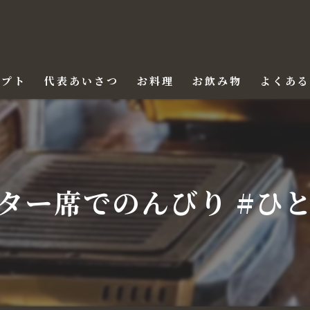
セプト
代表あいさつ
お料理
お飲み物
よくあ
ター席でのんびり #ひ