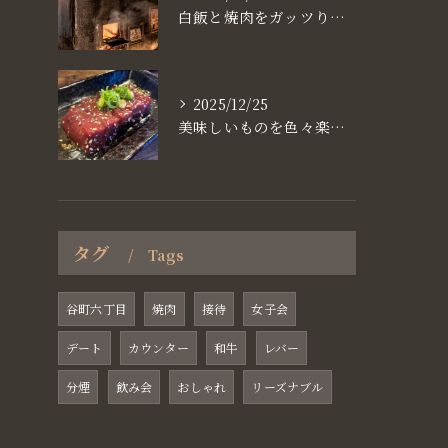
白飯と焼肉をガッツり食べたいなら
2025/12/25
美味しいものを色々楽しめるのが #お店で焼肉
タグ
Tags
谷町六丁目
焼肉
接待
女子会
デート
カウンター
和牛
レバー
分煙
飲み会
おしゃれ
リーズナブル