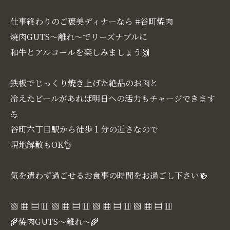
仕事終わりのご褒美ディナーなら #谷町焼肉
焼肉GUTS～離れ～でリーズナブルに
和牛とアルコールを楽しみましょう🙌
鉄板でじっくり焼き上げた絶品のお肉と
冷えたビールがあれば明日への活力もチャージできます
💪
谷町六丁目駅から徒歩１分の近さなので
現地解散もOK👌
気を遣わず過ごせるお食事の時間をお過ごし下さい🍻
▧ ▦ ▤ ▥ ▧ ▦ ▤ ▥ ▧ ▦ ▤ ▥ ▧ ▦ ▤ ▥
🌾焼肉GUTS～離れ～🌾