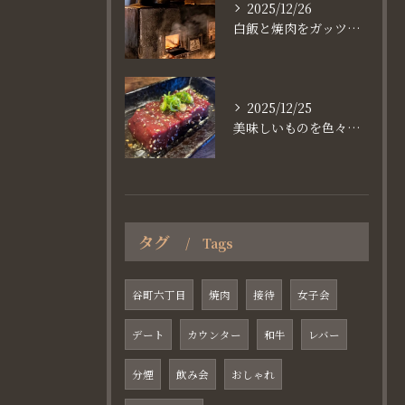
2025/12/26
白飯と焼肉をガッツり食べたいなら
2025/12/25
美味しいものを色々楽しめるのが #お店で焼肉
タグ
Tags
谷町六丁目
焼肉
接待
女子会
デート
カウンター
和牛
レバー
分煙
飲み会
おしゃれ