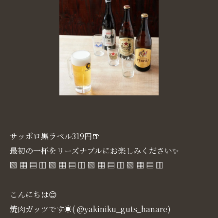
サッポロ黒ラベル319円🍺
最初の一杯をリーズナブルにお楽しみください✨
▧ ▦ ▤ ▥ ▧ ▦ ▤ ▥ ▧ ▦ ▤ ▥ ▧ ▦ ▤ ▥
こんにちは😊
焼肉ガッツです☀( @yakiniku_guts_hanare)