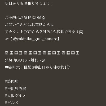
明日からも頑張りましょう！
ご予約はお気軽にDM📩
お問い合わせはお電話から📞
アカウントTOPから各HPにも移動できます🙆
☞【 @yakiniku_guts_hanare】
▧ ▦ ▤ ▥ ▧ ▦ ▤ ▥ ▧ ▦ ▤ ▥ ▧ ▦ ▤ ▥
🌾焼肉GUTS～離れ～🌾
🚃谷町六丁目駅 3番出口から徒歩約1分
#焼肉店
#谷町居酒屋
#大阪グルメ
#グルメ