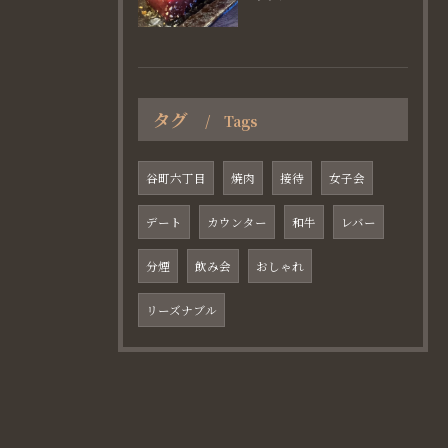
タグ
Tags
谷町六丁目
焼肉
接待
女子会
デート
カウンター
和牛
レバー
分煙
飲み会
おしゃれ
リーズナブル