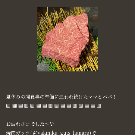
夏休みの間食事の準備に追われ続けたママとパパ！
▧ ▦ ▤ ▥ ▧ ▦ ▤ ▥ ▧ ▦ ▤ ▥ ▧ ▦ ▤ ▥
お疲れさまでした～💦
焼肉ガッツ( @yakiniku_guts_hanare)で