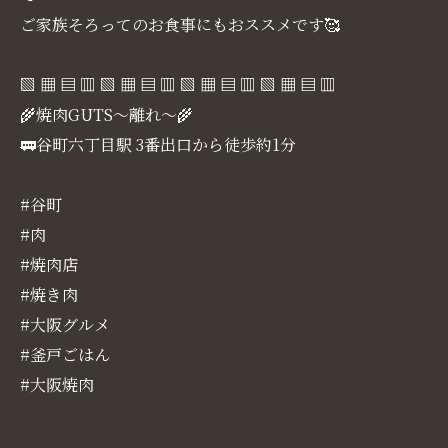
ご家族そろってのお食事にもおススメです🥰
▧ ▦ ▤ ▥ ▧ ▦ ▤ ▥ ▧ ▦ ▤ ▥ ▧ ▦ ▤ ▥
🌾焼肉GUTS～離れ～🌾
🚃谷町六丁目駅 3番出口から徒歩約1分
#谷町
#肉
#焼肉店
#焼き肉
#大阪グルメ
#釜戸ごはん
#大阪焼肉