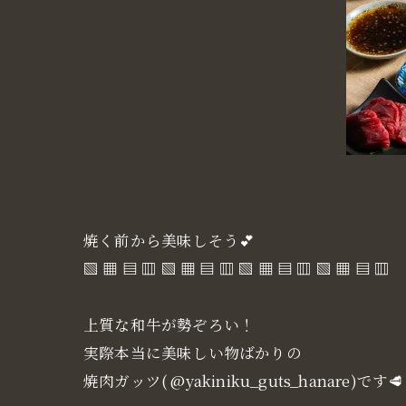
焼く前から美味しそう💕
▧ ▦ ▤ ▥ ▧ ▦ ▤ ▥ ▧ ▦ ▤ ▥ ▧ ▦ ▤ ▥
上質な和牛が勢ぞろい！
実際本当に美味しい物ばかりの
焼肉ガッツ( @yakiniku_guts_hanare)です🥩