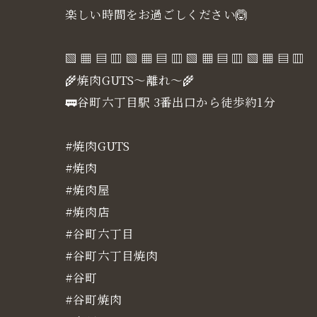
楽しい時間をお過ごしください🙆
▧ ▦ ▤ ▥ ▧ ▦ ▤ ▥ ▧ ▦ ▤ ▥ ▧ ▦ ▤ ▥
🌾焼肉GUTS～離れ～🌾
🚃谷町六丁目駅 3番出口から徒歩約1分
#焼肉GUTS
#焼肉
#焼肉屋
#焼肉店
#谷町六丁目
#谷町六丁目焼肉
#谷町
#谷町焼肉