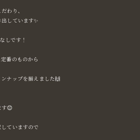
こだわり、
き出しています✨
いなしです！
た定番のものから
ンナップを揃えました🙌
す😊
意していますので