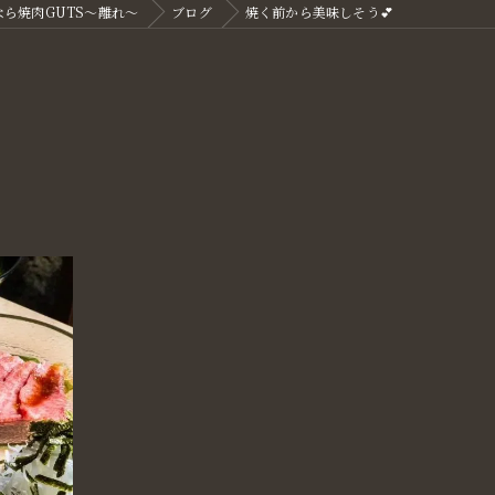
ら焼肉GUTS～離れ～
ブログ
焼く前から美味しそう💕