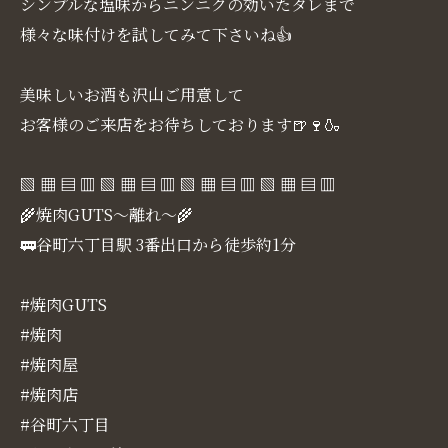
シンプルな塩味からニンニクの効いたタレまで
様々な味付けを試してみて下さいね👍
美味しいお酒も沢山ご用意して
お客様のご来店をお待ちしております🍺🍷🍶
▧ ▦ ▤ ▥ ▧ ▦ ▤ ▥ ▧ ▦ ▤ ▥ ▧ ▦ ▤ ▥
🌾焼肉GUTS～離れ～🌾
🚃谷町六丁目駅 3番出口から徒歩約1分
#焼肉GUTS
#焼肉
#焼肉屋
#焼肉店
#谷町六丁目