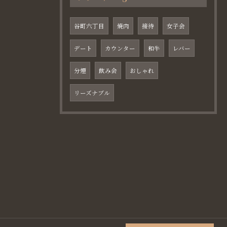
谷町六丁目
焼肉
接待
女子会
デート
カウンター
和牛
レバー
分煙
飲み会
おしゃれ
リーズナブル