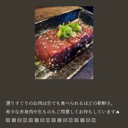
選りすぐりのお肉は生でも食べられるほどの新鮮さ。
希少な赤身肉や生ものもご用意してお待ちしています🔥
▧ ▦ ▤ ▥ ▧ ▦ ▤ ▥ ▧ ▦ ▤ ▥ ▧ ▦ ▤ ▥