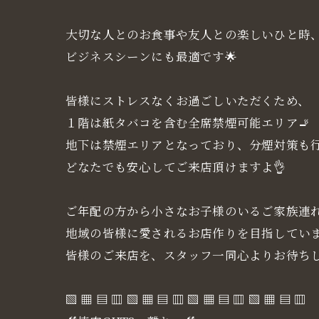
大切な人とのお食事や友人との楽しいひと時
ビジネスシーンにも最適です🌟
皆様にストレスなくお過ごしいただくため、
１階は紙タバコを含む全席禁煙可能エリア🚬
地下は禁煙エリアとなっており、分煙対策も
どなたでも安心してご来店頂けますよ👌
ご年配の方から小さなお子様のいるご家族連
地域の皆様に愛されるお店作りを目指していま
皆様のご来店を、スタッフ一同心よりお待ち
▧ ▦ ▤ ▥ ▧ ▦ ▤ ▥ ▧ ▦ ▤ ▥ ▧ ▦ ▤ ▥