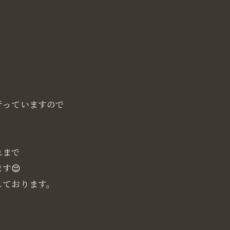
、
行っていますので
れまで
す😌
しております。