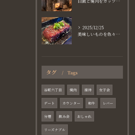
白飯と焼肉をガッツり食べたいなら
2025/12/25
美味しいものを色々楽しめるのが #お店で焼肉
タグ
Tags
谷町六丁目
焼肉
接待
女子会
デート
カウンター
和牛
レバー
分煙
飲み会
おしゃれ
リーズナブル