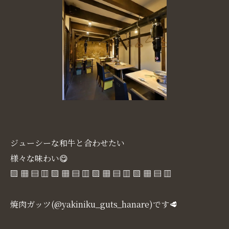
ジューシーな和牛と合わせたい
様々な味わい😋
▧ ▦ ▤ ▥ ▧ ▦ ▤ ▥ ▧ ▦ ▤ ▥ ▧ ▦ ▤ ▥
焼肉ガッツ(@yakiniku_guts_hanare)です🥩