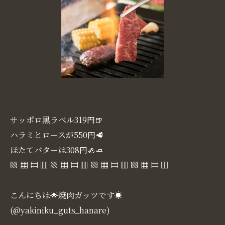
サッポロ黒ラベル319円🍺
ハラミとロースが550円🥩
ほたてバターは308円🦪🧈
▧ ▦ ▤ ▥ ▧ ▦ ▤ ▥ ▧ ▦ ▤ ▥ ▧ ▦ ▤ ▥
こんにちは🌟焼肉ガッツです☀
(@yakiniku_guts_hanare)