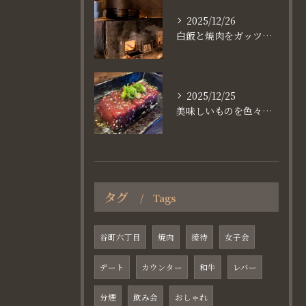
2025/12/26
白飯と焼肉をガッツり食べたいなら
2025/12/25
美味しいものを色々楽しめるのが #お店で焼肉
タグ
Tags
谷町六丁目
焼肉
接待
女子会
デート
カウンター
和牛
レバー
分煙
飲み会
おしゃれ