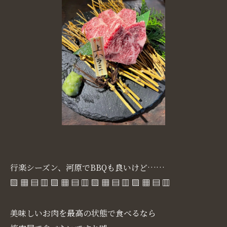
行楽シーズン、河原でBBQも良いけど……
▧ ▦ ▤ ▥ ▧ ▦ ▤ ▥ ▧ ▦ ▤ ▥ ▧ ▦ ▤ ▥
美味しいお肉を最高の状態で食べるなら