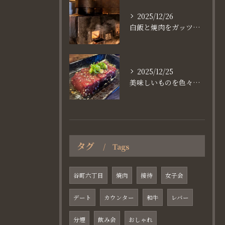
2025/12/26
白飯と焼肉をガッツり食べたいなら
2025/12/25
美味しいものを色々楽しめるのが #お店で焼肉
タグ
Tags
谷町六丁目
焼肉
接待
女子会
デート
カウンター
和牛
レバー
分煙
飲み会
おしゃれ