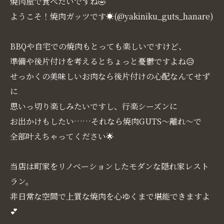
焼肉屋で食べたいですね🤣
ようこそ！焼肉ガッツです☀(@yakiniku_guts_hanare)
BBQや自宅での焼肉もとっても楽しいですけど、
準備や後片付けを考えるとちょっと憂鬱ですよね😥
せっかくの美味しいお肉なら後片付けの心配なんてせず
に
思いっ切り楽しみたいですし、行楽シーズンに
お出かけもしたい……それなら焼肉GUTS～離れ～で
全部叶えちゃってください🌟
当店は町家をリノベーションしたモダンな隠れ家レスト
ラン。
非日常な空間で上質な焼肉を心ゆくまで堪能できますよ
💕