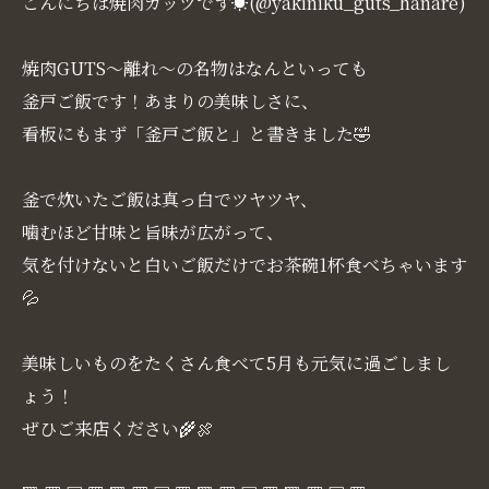
こんにちは焼肉ガッツです☀(@yakiniku_guts_hanare)
焼肉GUTS～離れ～の名物はなんといっても
釜戸ご飯です！あまりの美味しさに、
看板にもまず「釜戸ご飯と」と書きました🤣
釜で炊いたご飯は真っ白でツヤツヤ、
噛むほど甘味と旨味が広がって、
気を付けないと白いご飯だけでお茶碗1杯食べちゃいます
💦
美味しいものをたくさん食べて5月も元気に過ごしまし
ょう！
ぜひご来店ください🌾🍖