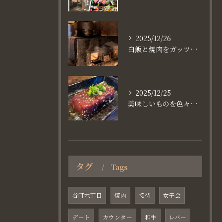
2025/12/26
白飯と焼肉をガッツり食べたいなら
2025/12/25
美味しいものを色々楽しめるのが #お店で焼肉
タグ
Tags
谷町六丁目
焼肉
接待
女子会
デート
カウンター
和牛
レバー