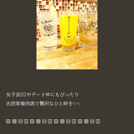
女子会👯‍♀️やデート🫶にもぴったり
古民家焼肉店で贅沢なひと時を✨✨
▧ ▦ ▤ ▥ ▧ ▦ ▤ ▥ ▧ ▦ ▤ ▥ ▧ ▦ ▤ ▥