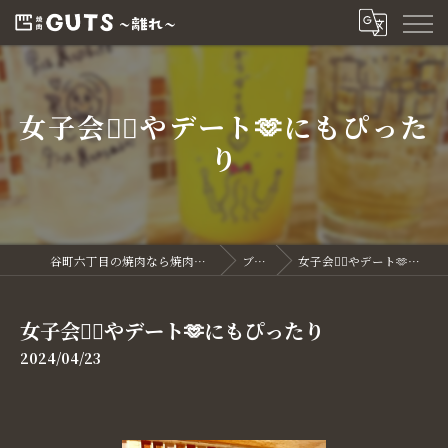
女子会👯‍♀️やデート🫶にもぴった
り
谷町六丁目の焼肉なら焼肉GUTS～離れ～
ブログ
女子会👯‍♀️やデート🫶にもぴったり
女子会👯‍♀️やデート🫶にもぴったり
2024/04/23