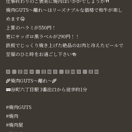
仕事終わりのご褒美に焼肉はいかがでしょうか🍴
焼肉GUTS～離れ～はリーズナブルな価格で和牛が楽し
めます🤤
上質のハラミが550円！
更にサッポロ黒ラベルが290円！！
鉄板でじっくり焼き上げた絶品のお肉と冷えたビールで
至福のひと時をお過ごし下さい🍻
▧ ▦ ▤ ▥ ▧ ▦ ▤ ▥ ▧ ▦ ▤ ▥ ▧ ▦ ▤ ▥
🌾焼肉GUTS～離れ～🌾
🚃谷町六丁目駅 3番出口から徒歩約1分
#焼肉GUTS
#焼肉
#焼肉屋