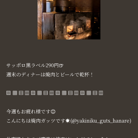
サッポロ黒ラベル290円🍺
週末のディナーは焼肉とビールで乾杯！
▧ ▦ ▤ ▥ ▧ ▦ ▤ ▥ ▧ ▦ ▤ ▥ ▧ ▦ ▤ ▥
今週もお疲れ様です😊
こんにちは焼肉ガッツです☀(@yakiniku_guts_hanare)