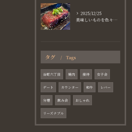
2025/12/25
美味しいものを色々楽しめるのが #お店で焼肉
タグ
Tags
谷町六丁目
焼肉
接待
女子会
デート
カウンター
和牛
レバー
分煙
飲み会
おしゃれ
リーズナブル